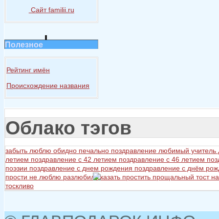
Сайт familii.ru
Полезное
Рейтинг имён
Происхождение названия
Облако тэгов
забыть
люблю
обидно
печально
поздравление любимый учитель
летием
поздравление с 42 летием
поздравление с 46 летием
поз
поэзии
поздравление с днем рождения
поздравление с днём ро
прости не люблю разлюбил сказать
простить
прощальный тост на
тоскливо