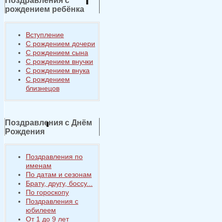
Поздравления с
рождением ребёнка
Вступление
С рождением дочери
С рождением сына
С рождением внучки
С рождением внука
С рождением
близнецов
Поздравления с Днём
Рождения
Поздравления по
именам
По датам и сезонам
Брату, другу, боссу...
По гороскопу
Поздравления с
юбилеем
От 1 до 9 лет