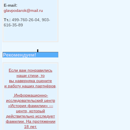
E-mail:
glavpodarok@mail.ru
Тт.:
499-760-26-04, 903-
616-35-89
Рекомендуем!
Если вам понравились
наши стихи, то
вы наверняка
оцените
и работу
наших партнёров
.
Информационно-
исследовательский центр
«История
фамилии» —
центр, который
действительно исследует
фамилии.
На протяжении
18 лет.