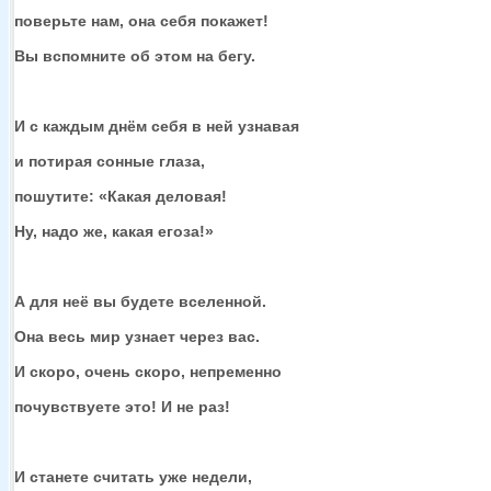
поверьте нам, она себя покажет!
Вы вспомните
об этом
на бегу.
И
с каждым
днём себя
в ней
узнавая
и потирая
сонные глаза,
пошутите: «Какая деловая!
Ну,
надо же,
какая егоза!»
А для неё
вы будете
вселенной.
Она весь мир узнает через вас.
И скоро, очень скоро, непременно
почувствуете это!
И не раз!
И станете считать уже недели,