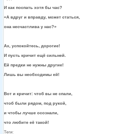
И как поспать
хотя бы
час?
«А вдруг
и вправду,
может статься,
она несчастлива
у нас?»
Ах, успокойтесь, дорогие!
И пусть кричит ещё сильней.
Ей предки
не нужны
другие!
Лишь
вы необходимы
ей!
Вот
и кричит:
чтоб вы
не спали,
чтоб были рядом, под рукой,
и чтобы
лучше осознали,
что любите
её такой!
Теги: