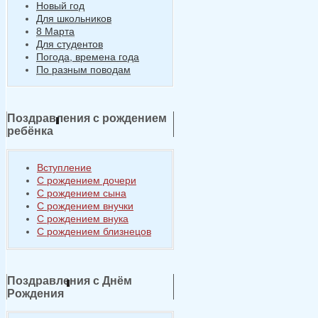
Новый год
Для школьников
8 Марта
Для студентов
Погода, времена года
По разным поводам
Поздравления с рождением
ребёнка
Вступление
С рождением дочери
С рождением сына
С рождением внучки
С рождением внука
С рождением близнецов
Поздравления с Днём
Рождения