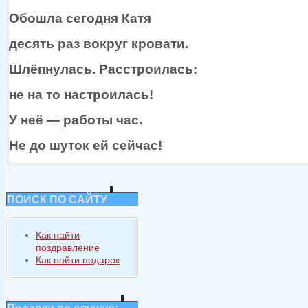
Обошла сегодня Катя
десять раз вокруг кровати.
Шлёпнулась. Расстроилась:
не
на то
настроилась!
У
неё —
работы час.
Не
до шуток
ей сейчас!
ПОИСК ПО САЙТУ
Как найти
поздравление
Как найти подарок