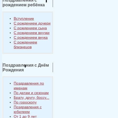
Поздравления с
рождением ребёнка
Вступление
С рождением дочери
С рождением сына
С рождением внучки
С рождением внука
С рождением
близнецов
Поздравления с Днём
Рождения
Поздравления по
именам
По датам и сезонам
Брату, другу, боссу...
По гороскопу
Поздравления с
юбилеем
От 1 до 9 лет