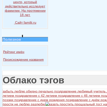
центр, который
действительно исследует
фамилии.
На протяжении
18 лет.
Сайт familii.ru
Полезное
Рейтинг имён
Происхождение названия
Облако тэгов
забыть
люблю
обидно
печально
поздравление любимый учитель
летием
поздравление с 42 летием
поздравление с 46 летием
поз
поэзии
поздравление с днем рождения
поздравление с днём ро
прости не люблю разлюбил сказать
простить
прощальный тост на