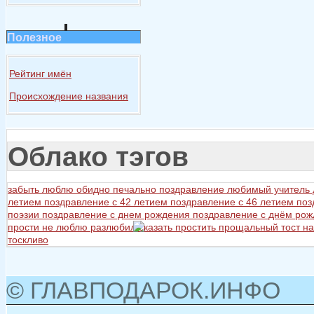
Полезное
Рейтинг имён
Происхождение названия
Облако тэгов
забыть
люблю
обидно
печально
поздравление любимый учитель
летием
поздравление с 42 летием
поздравление с 46 летием
поз
поэзии
поздравление с днем рождения
поздравление с днём ро
прости не люблю разлюбил сказать
простить
прощальный тост на
тоскливо
© ГЛАВПОДАРОК.ИНФО