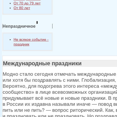
От 70 до 79 лет
От 80 лет
Непраздничное
Не всякое событие -
праздник
Международные праздники
Модно стало сегодня отмечать международные
или
хотя бы
поздравлять
с ними.
Глобализация, 
Вероятно, для подогрева этого интереса «меж
сообщество»
в лице
всевозможных организаций
придумывает всё новые
и новые
праздники.
В п
в России
их издавна
называли
иначе —
повод в
пить или
не пить? —
вопрос риторический. Как, 
и праздновать
или
не праздновать.
Но поздрав