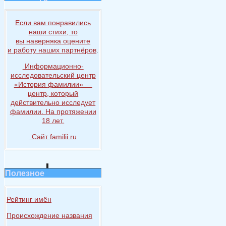
Если вам понравились
наши стихи, то
вы наверняка
оцените
и работу
наших партнёров
.
Информационно-
исследовательский центр
«История
фамилии» —
центр, который
действительно исследует
фамилии.
На протяжении
18 лет.
Сайт familii.ru
Полезное
Рейтинг имён
Происхождение названия