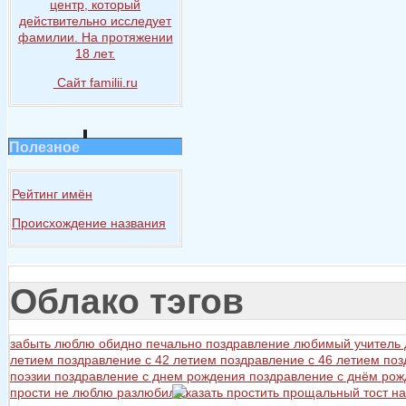
центр, который
действительно исследует
фамилии.
На протяжении
18 лет.
Сайт familii.ru
Полезное
Рейтинг имён
Происхождение названия
Облако тэгов
забыть
люблю
обидно
печально
поздравление любимый учитель
летием
поздравление с 42 летием
поздравление с 46 летием
поз
поэзии
поздравление с днем рождения
поздравление с днём ро
прости не люблю разлюбил сказать
простить
прощальный тост на