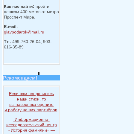
Как нас найти:
пройти
пешком 400 метов от метро
Проспект Мира.
E-mail:
glavpodarok@mail.ru
Тт.:
499-760-26-04, 903-
616-35-89
Рекомендуем!
Если вам понравились
наши стихи, то
вы наверняка
оцените
и работу
наших партнёров
.
Информационно-
исследовательский центр
«История
фамилии» —