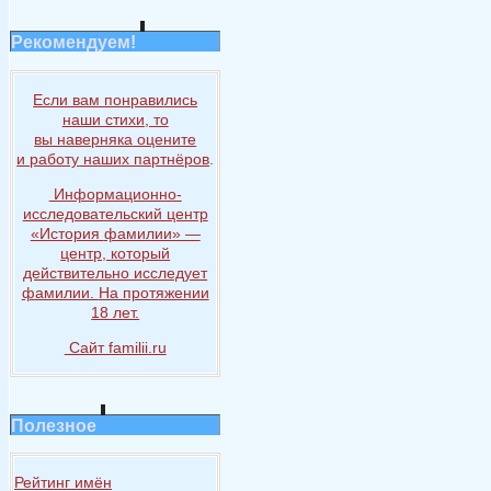
Рекомендуем!
Если вам понравились
наши стихи, то
вы наверняка
оцените
и работу
наших партнёров
.
Информационно-
исследовательский центр
«История
фамилии» —
центр, который
действительно исследует
фамилии.
На протяжении
18 лет.
Сайт familii.ru
Полезное
Рейтинг имён