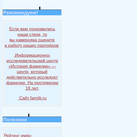
Рекомендуем!
Если вам понравились
наши стихи, то
вы наверняка
оцените
и работу
наших партнёров
.
Информационно-
исследовательский центр
«История
фамилии» —
центр, который
действительно исследует
фамилии.
На протяжении
18 лет.
Сайт familii.ru
Полезное
Рейтинг имён