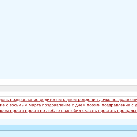
 день
поздравление родителям с днём рождения дочке
поздравлени
ие с восьмым марта
поздравление с днем поэзии
поздравление с
илеем
прости
прости не люблю разлюбил сказать
простить
прощальн