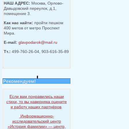
НАШ АДРЕС:
Москва, Орлово-
Давыдовский переулок, д.1,
помещение 3.
Как нас найти:
пройти пешком
400 метов от метро Проспект
Мира.
E-mail:
glavpodarok@mail.ru
Тт.:
499-760-26-04, 903-616-35-89
Рекомендуем!
Если вам понравились наши
стихи, то
вы наверняка
оцените
и работу
наших партнёров
.
Информационно-
исследовательский центр
«История
фамилии» —
центр,