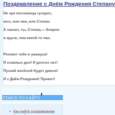
Поздравление с Днём Рождения Степану
Не зря пословица гутарит,
мол, или пан, или Степан.
А значит, ты,
Степан,—
боярин
и круче,
чем
какой-то
пан.
Респект тебе
и уважуха!
И славных дел!
И долгих
лет!
Пускай весёлой будет днюха!
И
с Днём
Рождения! Привет!
ПОИСК ПО САЙТУ
Как найти поздравление