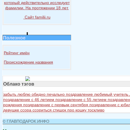
который действительно исследует
фамилии.
На протяжении
18 лет.
Сайт familii.ru
Полезное
Рейтинг имён
Происхождение названия
Облако тэгов
забыть
люблю
обидно
печально
поздравление любимый учитель
поздравление с 46 летием
поздравление с 55 летием
поздравлен
рождения
поздравление с первым сентября
поздравление с юб
девушке
ссора
ссориться
стишок про кошку
тоскливо
© ГЛАВПОДАРОК.ИНФО