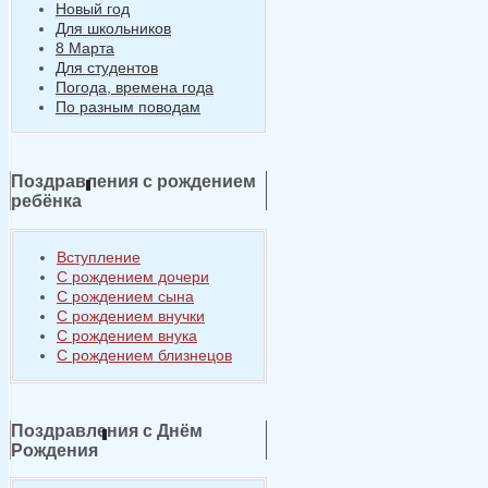
Новый год
Для школьников
8 Марта
Для студентов
Погода, времена года
По разным поводам
Поздравления с рождением
ребёнка
Вступление
С рождением дочери
С рождением сына
С рождением внучки
С рождением внука
С рождением близнецов
Поздравления с Днём
Рождения