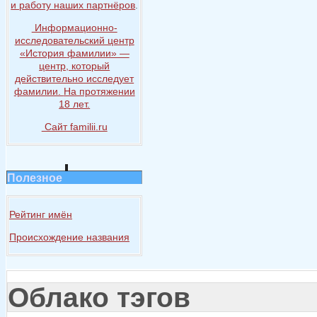
и работу
наших партнёров
.
Информационно-
исследовательский центр
«История
фамилии» —
центр, который
действительно исследует
фамилии.
На протяжении
18 лет.
Сайт familii.ru
Полезное
Рейтинг имён
Происхождение названия
Облако тэгов