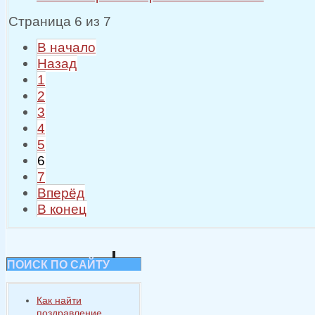
Страница 6 из 7
В начало
Назад
1
2
3
4
5
6
7
Вперёд
В конец
ПОИСК ПО САЙТУ
Как найти
поздравление