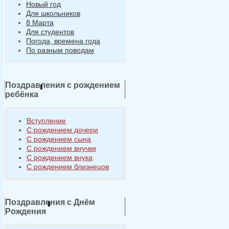
Новый год
Для школьников
8 Марта
Для студентов
Погода, времена года
По разным поводам
Поздравления с рождением
ребёнка
Вступление
С рождением дочери
С рождением сына
С рождением внучки
С рождением внука
С рождением близнецов
Поздравления с Днём
Рождения