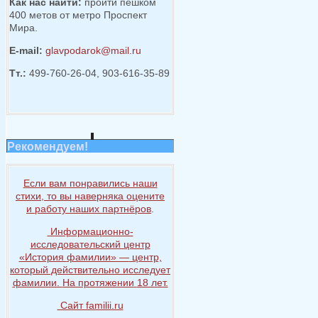
Как нас найти:
пройти пешком
400 метов от метро Проспект
Мира.
E-mail:
glavpodarok@mail.ru
Тт.:
499-760-26-04, 903-616-35-89
Рекомендуем!
Если вам понравились наши
стихи, то
вы наверняка
оцените
и работу
наших партнёров
.
Информационно-
исследовательский центр
«История
фамилии» —
центр,
который действительно исследует
фамилии.
На протяжении
18 лет.
Сайт familii.ru