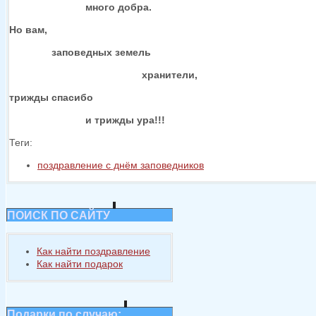
много добра.
Но вам,
заповедных земель
хранители,
трижды спасибо
и трижды
ура!!!
Теги:
поздравление с днём заповедников
ПОИСК ПО САЙТУ
Как найти поздравление
Как найти подарок
Подарки по случаю: