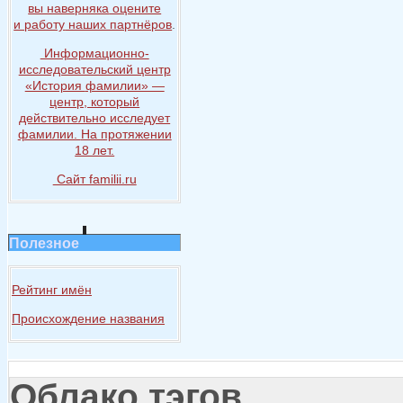
вы наверняка
оцените
и работу
наших партнёров
.
Информационно-
исследовательский центр
«История
фамилии» —
центр, который
действительно исследует
фамилии.
На протяжении
18 лет.
Сайт familii.ru
Полезное
Рейтинг имён
Происхождение названия
Облако тэгов