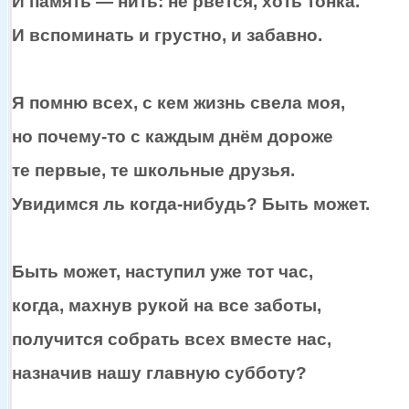
И
память —
нить:
не рвётся,
хоть тонка.
И вспоминать
и грустно,
и забавно.
Я помню всех,
с кем
жизнь свела моя,
но почему-то
с каждым
днём дороже
те первые, те школьные друзья.
Увидимся ль
когда-нибудь?
Быть может.
Быть может, наступил уже тот час,
когда, махнув рукой
на все
заботы,
получится собрать всех вместе нас,
назначив нашу главную субботу?